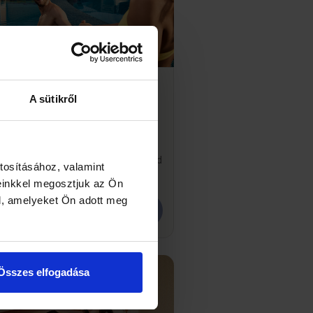
ed Páros Kényeztetés
A sütikről
tt / 1 éj
tő csomag pároknak kétágyas
 félpanzióval, kiemelt időszakok
l, akár hétvégén is a sárvári VitalMed
tosításához, valamint
-ben!
einkkel megosztjuk az Ön
l, amelyeket Ön adott meg
0 Ft-tól
RÉSZLETEK
Összes elfogadása