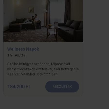
Wellness Napok
2 felnőtt / 2 éj
Szállás kétágyas szobában, félpanzióval,
kiemelt időszakok kivételével, akár hétvégén is
a sárvári VitalMed Hotel****-ben!
184.200 Ft
RÉSZLETEK