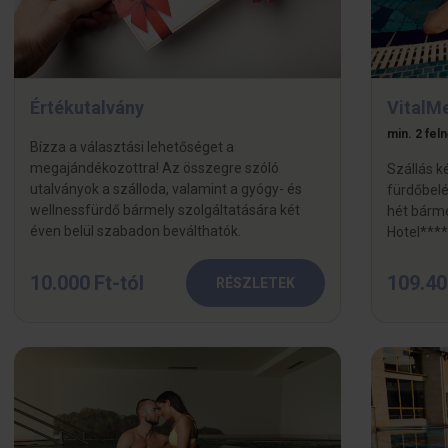
Értékutalvány
VitalM
min. 2 felnő
Bízza a választási lehetőséget a
megajándékozottra! Az összegre szóló
Szállás k
utalványok a szálloda, valamint a gyógy- és
fürdőbelé
wellnessfürdő bármely szolgáltatására két
hét bárme
éven belül szabadon beválthatók.
Hotel****
10.000 Ft-tól
109.40
RÉSZLETEK