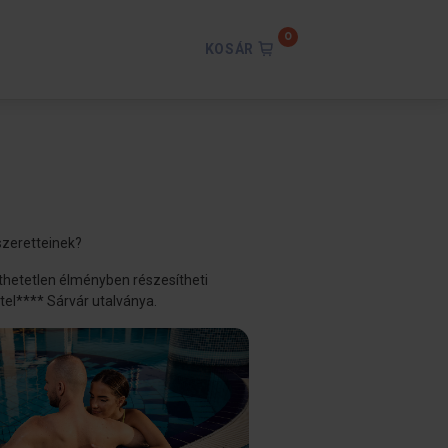
KOSÁR
szeretteinek?
thetetlen élményben részesítheti
tel**** Sárvár utalványa.