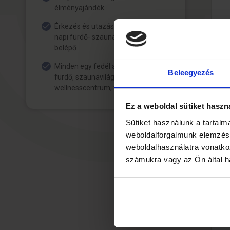
élményajándék
Érkezés és utazás napján is teljes
napi fürdő- szauna- és fitnesz
belépő
Minden egy fedél alatt – szálloda,
Beleegyezés
fürdő, szaunavilág, gyógyászat,
wellnesscentrum, fitnesz terem
Ez a weboldal sütiket haszn
Sütiket használunk a tartal
weboldalforgalmunk elemzésé
weboldalhasználatra vonatko
számukra vagy az Ön által ha