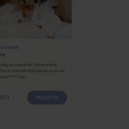
ss napok
2 éj
étágyas szobában, félpanzióval,
an és kiemelt időszakban a sárvári
Hotel****-ben!
0 Ft
RÉSZLETEK