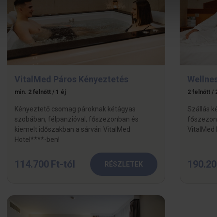
VitalMed Páros Kényeztetés
Wellne
min. 2 felnőtt / 1 éj
2 felnőtt / 
Kényeztető csomag pároknak kétágyas
Szállás k
szobában, félpanzióval, főszezonban és
főszezonb
kiemelt időszakban a sárvári VitalMed
VitalMed 
Hotel****-ben!
114.700 Ft-tól
190.20
RÉSZLETEK