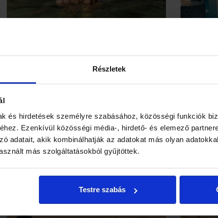
VitalMed Ismerkedő Napok
VitalM
Részletek
min. 2 felnőtt / 1 éj
min. 2 felnő
Szállás kétágyas szobában, fálpainzióval,
Kényezte
ál
fürdőbelépővel, kiemelt időszakok kivételével,
szobában,
akár hétvégén is a sárvári VitalMed Hotel****-
kivételéve
mak és hirdetések személyre szabásához, közösségi funkciók biz
ben!
Hotel****
hez. Ezenkívül közösségi média-, hirdető- és elemező partner
zó adatait, akik kombinálhatják az adatokat más olyan adatokka
106.400 Ft-tól
111.70
RÉSZLETEK
sznált más szolgáltatásokból gyűjtöttek.
Testre szabás