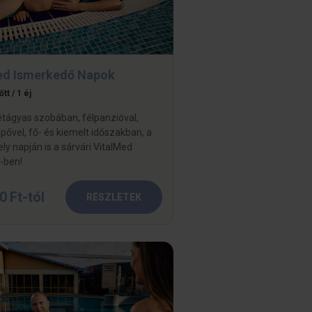
ed Ismerkedő Napok
tt / 1 éj
étágyas szobában, félpanzióval,
pővel, fő- és kiemelt időszakban, a
ly napján is a sárvári VitalMed
-ben!
0 Ft-tól
RÉSZLETEK